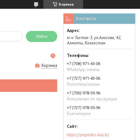
Корзина
Контакты
Найти
м-н Тастак-3, ул.Аносова, 42,
Алматы, Казахстан
+7 (708) 971-43-06
Корзина
WhatsApp заказы
+7 (727) 971-43-06
Логистика/заказы
+7 (700) 978-55-96
Консультант по продукции
+7 (727) 978-55-96
Бухгалтерия
https://peptides-kaz.kz