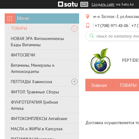
Создать сайт
на Satu.kz
м-н Тастак-3, ул.Аносов
+7 (708) 971-43-06
+7 (
ТОВАРЫ
НОВАЯ ЭРА Фитокомплексы
Бады Витамины
ФИТОСВЕЧИ
PEPTIDES
Витамины, Минералы и
Антиоксиданты
ПЕПТИДЫ Хавинсона
Главная
ТОВАРЫ
ФИТОЛ Травяные Сборы
ФУНГОТЕРАПИЯ Грибная
Аптека
ФИТОКОМПЛЕКСЫ Алтайские
Доставка осуществляется т
МАСЛА и ЖИРЫ в Капсулах