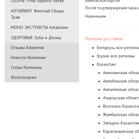
СБОРЫ ТРАВ Горного Алтая
Банковской картой
После подтверждения заказа
АЛТАЙФИТ Фиточай Сборы
Наличными
Трав
МОНО ЭКСТРАКТЫ Алтайские
ЗДОРОВЫЕ Зубы и Десны
Регионы доставки:
Отзывы Клиентов
Беларусь, все регион
Грузия, все регионы
Новости Компании
Казахстан:
Статьи Компании
Акмолинская облас
Фотогалерея
Актюбинская облас
Алматинская облас
Атырауская област
Восточно-Казахста
Жамбылская облас
Западно-Казахстан
Карагандинская об