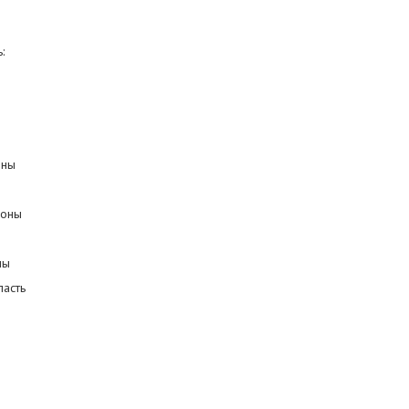
:
оны
ионы
ны
ласть