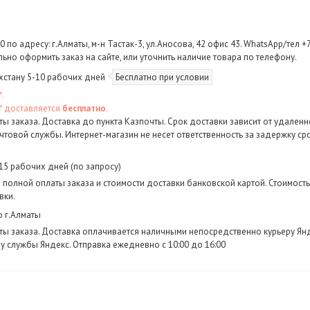
 по адресу: г.Алматы, м-н Тастак-3, ул.Аносова, 42 офис 43. WhatsApp/тел +7 
но оформить заказ на сайте, или уточнить наличие товара по телефону.
хстану 5-10 рабочих дней
Бесплатно при условии
.

₸ доставляется 
бесплатно
.
ы заказа. Доставка до пункта Казпочты. Срок доставки зависит от удаленно
очтовой службы. Интернет-магазин не несет ответственность за задержку ср
15 рабочих дней (по запросу)
 полной оплаты заказа и стоимости доставки банковской картой. Стоимость 
вки.
о г.Алматы
ы заказа. Доставка оплачивается наличными непосредственно курьеру Янде
у службы Яндекс. Отправка ежедневно с 10:00 до 16:00