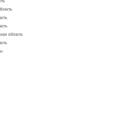
сть
бласть
асть
асть
кая область
асть
ь: