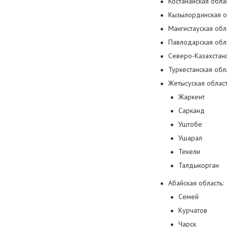
Костанайская обла
Кызылординская о
Мангистауская обл
Павлодарская обл
Северо-Казахстанс
Туркестанская обл
Жетысуская област
Жаркент
Сарканд
Уштобе
Ушарал
Текели
Талдыкорган
Абайская область:
Семей
Курчатов
Чарск