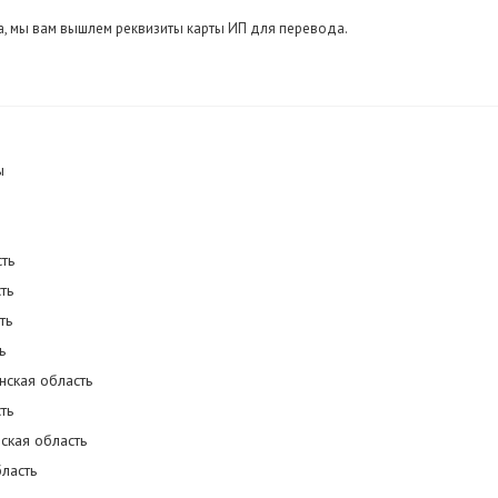
, мы вам вышлем реквизиты карты ИП для перевода.
ы
ть
ть
ть
ь
нская область
ть
ская область
ласть