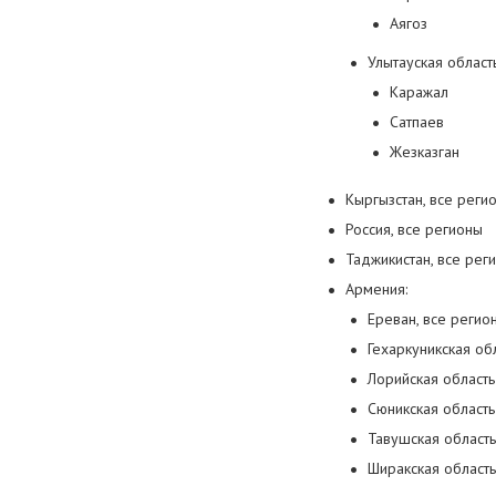
Аягоз
Улытауская область
Каражал
Сатпаев
Жезказган
Кыргызстан, все реги
Россия, все регионы
Таджикистан, все рег
Армения:
Ереван, все регио
Гехаркуникская об
Лорийская область
Сюникская область
Тавушская область
Ширакская область