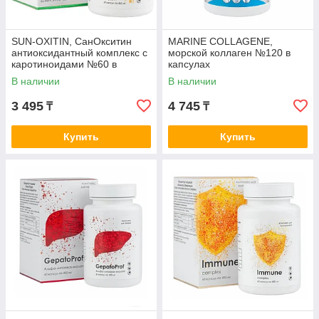
SUN-OXITIN, СанОкситин
MARINE COLLAGENE,
антиоксидантный комплекс с
морской коллаген №120 в
каротиноидами №60 в
капсулах
капсулах
В наличии
В наличии
3 495
4 745
₸
₸
Купить
Купить