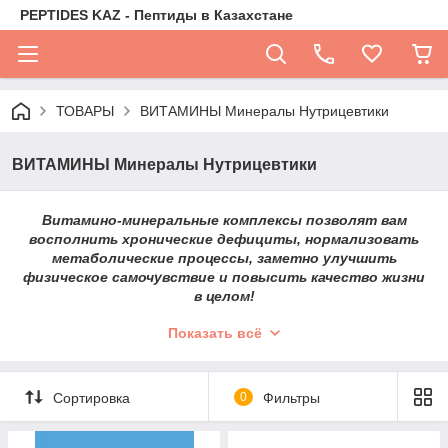
PEPTIDES KAZ - Пептиды в Казахстане
ТОВАРЫ
ВИТАМИНЫ Минералы Нутрицевтики
ВИТАМИНЫ Минералы Нутрицевтики
Витамино-минеральные комплексы позволят вам
восполнить хронические дефициты, нормализовать
метаболические процессы, заметно улучшить
физическое самочувствие и повысить качество жизни
в целом!
Рацион питания современного человека, даже состоящий из
Показать всё
натуральных продуктов, не в состоянии полностью
обеспечить потребность организма в целом ряде
микронутриентов. Вследствие этого, компенсаторно,
Сортировка
0
Фильтры
организм добирает объемом пищи и, как следствие,
происходит нарушение пищевого поведения. Нарушение
пищевого статуса напрямую связано с развитием