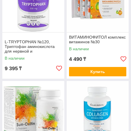
исследовательских групп в России и мире и с учетом
новейших достижений современной нутрициологии.
Комплексы учитывают все вышеуказанные требования,
предъявляемые к современным комплексом
нутрицевтической поддержки.
ВИТАМИНОФИТОЛ комплекс
L-TRYPTOPHAN №120,
витаминов №30
Триптофан аминокислота
В наличии
для нервной и
психосоматической системы
В наличии
4 490
₸
9 395
₸
Купить