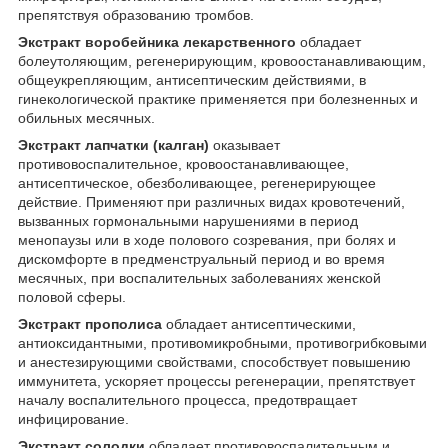
препятствуя образованию тромбов.
Экстракт воробейника лекарственного
обладает
болеутоляющим, регенерирующим, кровоостанавливающим,
общеукрепляющим, антисептическим действиями, в
гинекологической практике применяется при болезненных и
обильных месячных.
Экстракт лапчатки (калган)
оказывает
противовоспалительное, кровоостанавливающее,
антисептическое, обезболивающее, регенерирующее
действие. Применяют при различных видах кровотечений,
вызванных гормональными нарушениями в период
менопаузы или в ходе полового созревания, при болях и
дискомфорте в предменструальный период и во время
месячных, при воспалительных заболеваниях женской
половой сферы.
Экстракт прополиса
обладает антисептическими,
антиоксидантными, противомикробными, противогрибковыми
и анестезирующими свойствами, способствует повышению
иммунитета, ускоряет процессы регенерации, препятствует
началу воспалительного процесса, предотвращает
инфицирование.
Экстракт солодки
обладает противовоспалительным и