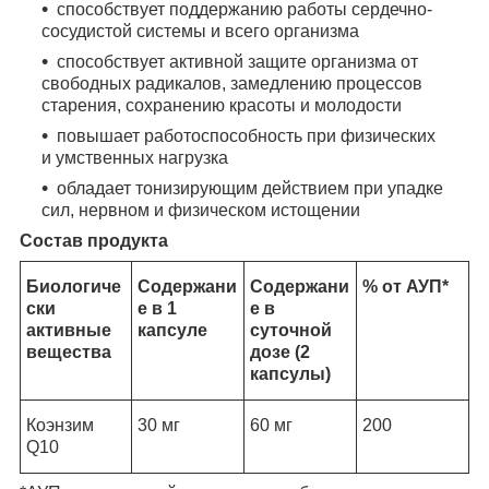
способствует поддержанию работы сердечно-
сосудистой системы и всего организма
способствует активной защите организма от
свободных радикалов, замедлению процессов
старения, сохранению красоты и молодости
повышает работоспособность при физических
и умственных нагрузка
обладает тонизирующим действием при упадке
сил, нервном и физическом истощении
Состав продукта
Биологиче
Содержани
Содержани
% от АУП*
ски
е в 1
е в
активные
капсуле
суточной
вещества
дозе (2
капсулы)
Коэнзим
30 мг
60 мг
200
Q10