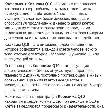
Кофермент Коэнзим Q10
незаменим в процессах
клеточного энергообмена, оказывает влияние на
самочувствие и работоспособность человека,
участвует в сложных биохимических процессах,
способствуя продлению жизненного цикла клеток,
защищая их стенки от разрушения свободными
радикалами, является основным генератором энергии
для человека и оказывает антиоксидантное действие.
Коэнзим Q10
– это витаминоподобное вещество,
которое содержится в каждой клетке человеческого
тела, отсюда его второе название – «убихинон», или
«вездесущий хинон».
Основная роль
Коэнзима Q10
– это регуляция
энергетического обмена: он участвует в процессе
тканевого дыхания, постоянно протекающем в живых
организмах. Принимает активное участие в
жизнедеятельности всего организма, помогает быстро
восстановить силы.
Максимальная концентрация
Коэнзима Q10
находится в сердечной мышце. При дефиците Q10 в
клетке замедляются процессы жизнедеятельности, она