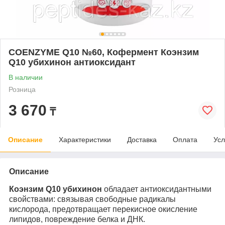
COENZYME Q10 №60, Кофермент Коэнзим
Q10 убихинон антиоксидант
В наличии
Розница
3 670
₸
Описание
Характеристики
Доставка
Оплата
Усл
Описание
Коэнзим Q10
убихинон
обладает антиоксидантными
свойствами: связывая свободные радикалы
кислорода, предотвращает перекисное окисление
липидов, повреждение белка и ДНК.