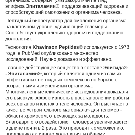
организма. Содержит ультракороткий пептид
эпифиза
Эпиталамин®
, поддерживающий здоровье и
способствующий омоложению организма человека.
Пептидный биорегулятор для омоложения организма
на клеточном уровне, удлиняющий теломеры.
Способствует укреплению здоровья и поддержанию
долголетия.
Технология
Khavinson Peptides®
используется с 1973
года, в PubMed опубликовано множество
исследований. Научно доказано и эффективно.
Главное действующее вещество в составе
Эпитида®
- Эпиталамин®,
который является одним из самых
эффективных пептидных комплексов по борьбе с
возрастными изменениями организма.
Многочисленные клинические исследования доказали
его высокую эффективность в восстановлении работы
всех органов и клеток в теле человека. Он выступает в
качестве «строительного материала» для теломер -
области хромосом, отвечающих за молодость.
Благодаря его воздействию, теломеры увеличиваются
в длине почти в 2 раза. Это приводит к омоложению,
продлению активного долголетия, и общему