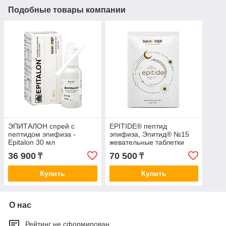
Подобные товары компании
ЭПИТАЛОН спрей с
EPITIDE® пептид
пептидом эпифиза -
эпифиза, Эпитид® №15
Epitalon 30 мл
жевательные таблетки
36 900
70 500
₸
₸
Купить
Купить
О нас
Рейтинг не сформирован