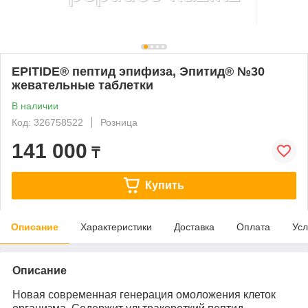
EPITIDE® пептид эпифиза, Эпитид® №30
жевательные таблетки
В наличии
Код: 326758522
Розница
141 000
₸
Купить
Описание
Характеристики
Доставка
Оплата
Усл
Описание
Новая современная генерация омоложения клеток