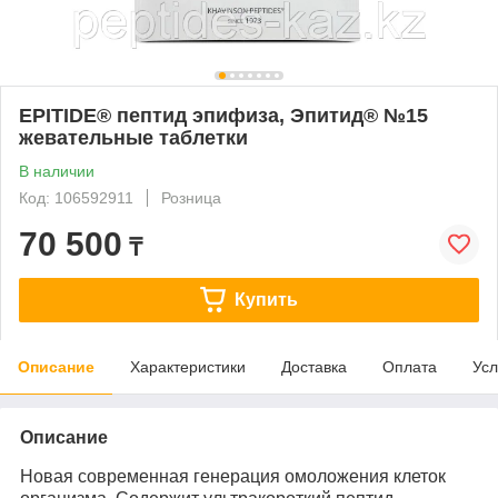
EPITIDE® пептид эпифиза, Эпитид® №15
жевательные таблетки
В наличии
Код: 106592911
Розница
70 500
₸
Купить
Описание
Характеристики
Доставка
Оплата
Усл
Описание
Новая современная генерация омоложения клеток