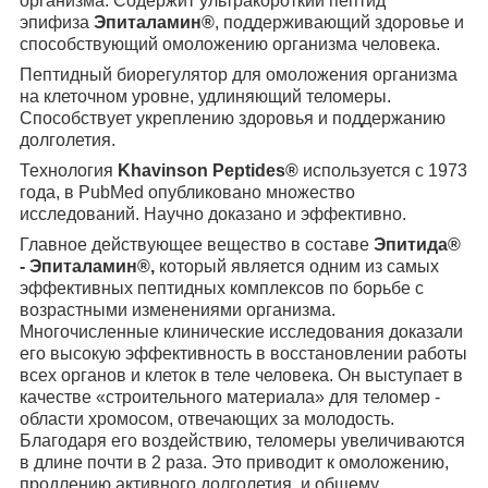
организма. Содержит ультракороткий пептид
эпифиза
Эпиталамин®
, поддерживающий здоровье и
способствующий омоложению организма человека.
Пептидный биорегулятор для омоложения организма
на клеточном уровне, удлиняющий теломеры.
Способствует укреплению здоровья и поддержанию
долголетия.
Технология
Khavinson Peptides®
используется с 1973
года, в PubMed опубликовано множество
исследований. Научно доказано и эффективно.
Главное действующее вещество в составе
Эпитида®
- Эпиталамин®,
который является одним из самых
эффективных пептидных комплексов по борьбе с
возрастными изменениями организма.
Многочисленные клинические исследования доказали
его высокую эффективность в восстановлении работы
всех органов и клеток в теле человека. Он выступает в
качестве «строительного материала» для теломер -
области хромосом, отвечающих за молодость.
Благодаря его воздействию, теломеры увеличиваются
в длине почти в 2 раза. Это приводит к омоложению,
продлению активного долголетия, и общему