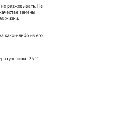
 не разжевывать. Не
качестве замены
аз жизни.
а какой-либо из его
ературе ниже 25°С.