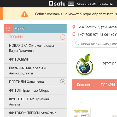
Создать сайт
на Satu.kz
Сейчас компания не может быстро обрабатывать з
м-н Тастак-3, ул.Аносов
+7 (708) 971-43-06
+7 (
ТОВАРЫ
НОВАЯ ЭРА Фитокомплексы
Бады Витамины
ФИТОСВЕЧИ
PEPTIDES
Витамины, Минералы и
Антиоксиданты
ПЕПТИДЫ Хавинсона
Главная
ТОВАРЫ
ФИТОЛ Травяные Сборы
ФУНГОТЕРАПИЯ Грибная
Аптека
ФИТОКОМПЛЕКСЫ Алтайские