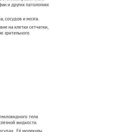
фии и других патологиях
а, сосудов и мозга.
ие на клетки сетчатки,
ию зрительного
текловидного тела
 слезной жидкости.
осудах. Её молекулы