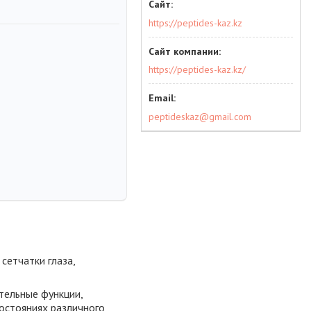
https://peptides-kaz.kz
https://peptides-kaz.kz/
peptideskaz@gmail.com
сетчатки глаза,
тельные функции,
состояниях различного