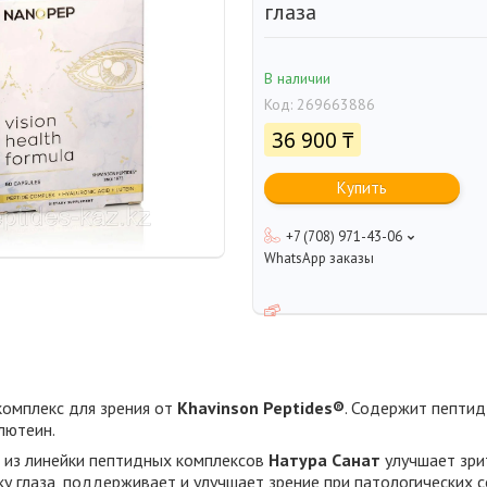
глаза
В наличии
Код:
269663886
36 900 ₸
Купить
+7 (708) 971-43-06
WhatsApp заказы
омплекс для зрения от
Khavinson Peptides®
. Содержит пептид 
лютеин.
из линейки пептидных комплексов
Натура Санат
улучшает зри
у глаза, поддерживает и улучшает зрение при патологических 