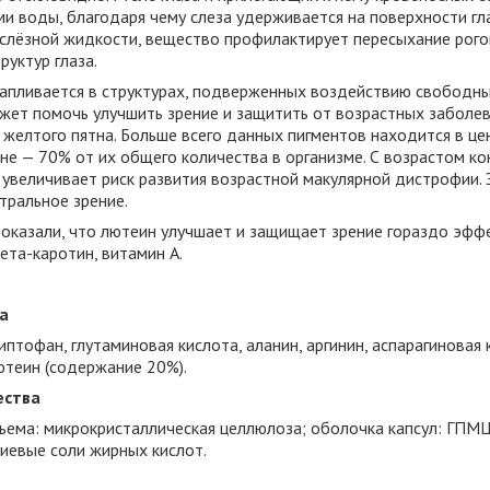
и воды, благодаря чему слеза удерживается на поверхности гла
лёзной жидкости, вещество профилактирует пересыхание рого
руктур глаза.
капливается в структурах, подверженных воздействию свободны
ожет помочь улучшить зрение и защитить от возрастных заболева
 желтого пятна. Больше всего данных пигментов находится в це
тне — 70% от их общего количества в организме. С возрастом к
 увеличивает риск развития возрастной макулярной дистрофии.
тральное зрение.
оказали, что лютеин улучшает и защищает зрение гораздо эффе
бета-каротин, витамин А.
а
птофан, глутаминовая кислота, аланин, аргинин, аспарагиновая к
ютеин (содержание 20%).
ества
ъема: микрокристаллическая целлюлоза; оболочка капсул: ГПМЦ
ниевые соли жирных кислот.