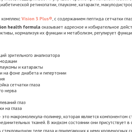
 диабетической ретинопатии, глаукоме, катаракте, макулодистро
 комплекс
Vision 3 Plus®
, с содержанием пептида сетчатки глаз
sion health formula
оказывает адресное и избирательное действ
ктивы, нормализуя их функции и метаболизм, регулирует функц
ций зрительного анализатора
омодации
глаукомы и катаракты
и на фоне диабета и гипертонии
ния
ойка сетчатки глаза
го нерва
леваний глаз
и на глаза
 это макромолекула-полимер, которая является компонентом с
соединительных тканей. В жидком состоянии они присутствует в
в стекловидном теле глаза и прилегающих к нему кровеносных с