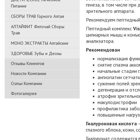
генеза, в том числе при
Питание
зрительного аппарата.
СБОРЫ ТРАВ Горного Алтая
Рекомендуем пептидный
АЛТАЙФИТ Фиточай Сборы
Пептидный комплекс
Vi
Трав
цилиарных мышц и конъю
анализатора.
МОНО ЭКСТРАКТЫ Алтайские
Рекомендован
ЗДОРОВЫЕ Зубы и Десны
нормализация функ
Отзывы Клиентов
снятие спазма акк
начальные стадии 
Новости Компании
ангиопатии сетчатк
сужение полей зре
Статьи Компании
дегенерация и отсл
Фотогалерея
атрофия зрительно
макулодистрофии
профилактика забо
повышенные нагрузк
Гиалуроновая кислота
–
глазного яблока, кожи, 
Гиалуронат содержится 