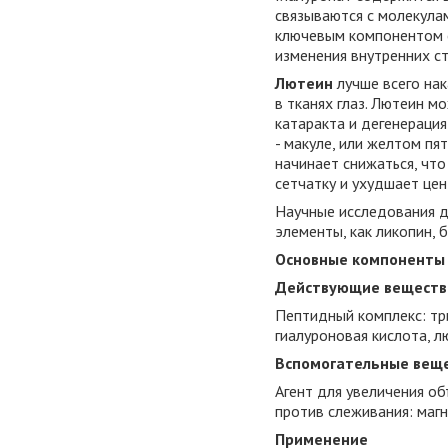
связываются с молекулам
ключевым компонентом с
изменения внутренних ст
Лютеин
лучше всего на
в тканях глаз. Лютеин м
катаракта и дегенерация
- макуле, или желтом пя
начинает снижаться, что
сетчатку и ухудшает цен
Научные исследования д
элементы, как ликопин, 
Основные компоненты
Действующие веществ
Пептидный комплекс: три
гиалуроновая кислота, л
Вспомогательные вещ
Агент для увеличения об
против слеживания: маг
Применение