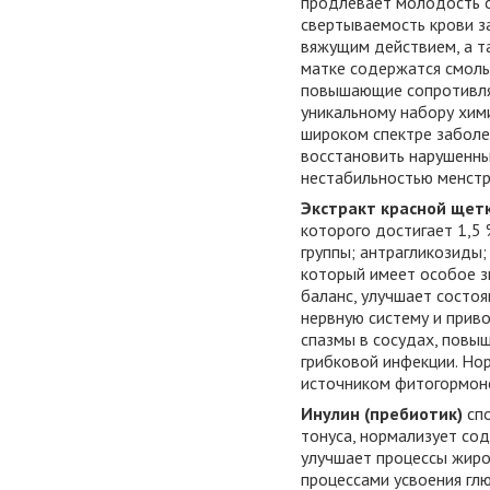
продлевает молодость о
свертываемость крови з
вяжущим действием, а т
матке содержатся смолы
повышающие сопротивля
уникальному набору хим
широком спектре заболе
восстановить нарушенны
нестабильностью менстр
Экстракт красной щет
которого достигает 1,5
группы; антрагликозиды;
который имеет особое з
баланс, улучшает состо
нервную систему и приво
спазмы в сосудах, повыш
грибковой инфекции. Но
источником фитогормон
Инулин (пребиотик)
сп
тонуса, нормализует сод
улучшает процессы жиро
процессами усвоения гл