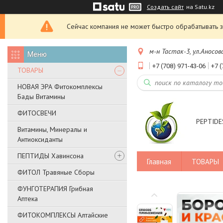
Создать сайт
на Satu.kz
Сейчас компания не может быстро обрабатывать з
м-н Тастак-3, ул.Аносов
+7 (708) 971-43-06
+7 (
ТОВАРЫ
НОВАЯ ЭРА Фитокомплексы
Бады Витамины
ФИТОСВЕЧИ
PEPTIDES
Витамины, Минералы и
Антиоксиданты
ПЕПТИДЫ Хавинсона
Главная
ТОВАРЫ
ФИТОЛ Травяные Сборы
ФУНГОТЕРАПИЯ Грибная
Аптека
ФИТОКОМПЛЕКСЫ Алтайские