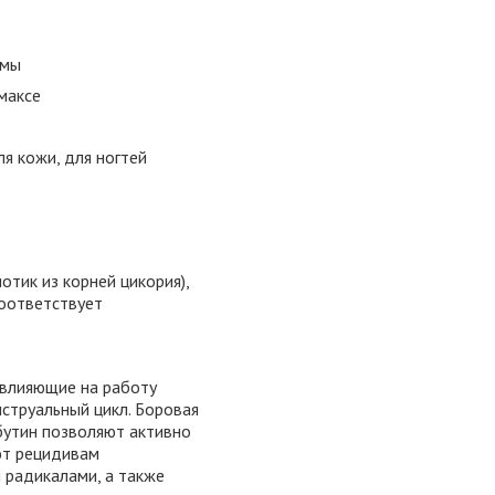
емы
максе
я кожи, для ногтей
отик из корней цикория),
соответствует
 влияющие на работу
струальный цикл. Боровая
бутин позволяют активно
ют рецидивам
 радикалами, а также