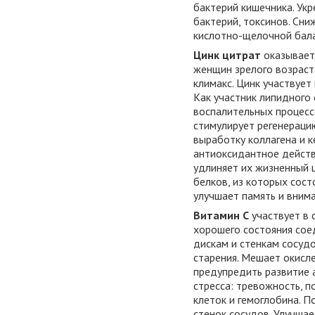
бактерий кишечника. Ук
бактерий, токсинов. Сн
кислотно-щелочной бала
Цинк цитрат
оказывает 
женщин зрелого возраст
климакс. Цинк участвует
Как участник липидного
воспалительных процесс
стимулирует регенерацию
выработку коллагена и 
антиоксидантное действи
удлиняет их жизненный ц
белков, из которых сост
улучшает память и внима
Витамин С
участвует в 
хорошего состояния сое
дискам и стенкам сосуд
старения. Мешает окисл
предупредить развитие 
стресса: тревожность, п
клеток и гемоглобина. 
стенок сосудов. Улучшае