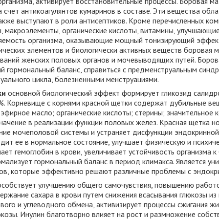
рганизма, активирует восстановительные процессы. Боровая ма
а счет антикоагулянтов кумаринов в составе. Эти вещества об
акже выступают в роли антисептиков. Кроме перечисленных ко
, макроэлементы, органические кислоты, витамины, улучшающи
емость организма, оказывающие мощный тонизирующий эффект
ических элементов и биологически активных веществ боровая м
ваний женских половых органов и мочевыводящих путей. Боров
й гормональный баланс, справиться с предменструальным синд
уального цикла, болезненными менструациями.
ки
основной биологический эффект формирует гликозид салидр
 %. Корневище с корнями красной щетки содержат дубильные ве
 эфирное масло; органические кислоты; стерины; значительное 
начение в реализации функции половых желез. Красная щетка н
яние мочеполовой системы и устраняет дисфункции эндокринной
дит ее в нормальное состояние, улучшает физическую и психич
ает гемоглобин в крови, увеличивает устойчивость организма к 
рмализует гормональный баланс в период климакса. Является у
ов, которые эффективно решают различные проблемы с эндокр
особствует улучшению общего самочувствия, повышению работ
ержание сахара в крови путем снижения всасывания глюкозы из 
вого и углеводного обмена, активизирует процессы сжигания жи
юкозы. Инулин благотворно влияет на рост и размножение собс