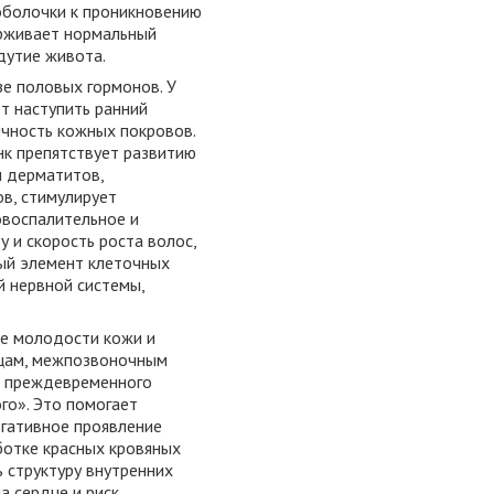
 оболочки к проникновению
ерживает нормальный
дутие живота.
зе половых гормонов. У
т наступить ранний
ичность кожных покровов.
нк препятствует развитию
и дерматитов,
ов, стимулирует
овоспалительное и
 и скорость роста волос,
ный элемент клеточных
й нервной системы,
ве молодости кожи и
шцам, межпозвоночным
от преждевременного
го». Это помогает
егативное проявление
ботке красных кровяных
 структуру внутренних
а сердце и риск