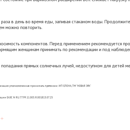
 раза в день во время еды, запивая стаканом воды. Продолжите
ем можно повторить.
осимость компонентов. Перед применением рекомендуется про
кормящим женщинам принимать по рекомендации и под наблюде
 попадания прямых солнечных лучей, недоступном для детей ме
ганизация уполномоченная принимать претензии: ИП ЕЛЕНА, ТМ "НОВАЯ ЭРА"
ации ЕАЭС N RU.77.99.11.003.R.001813.07.23