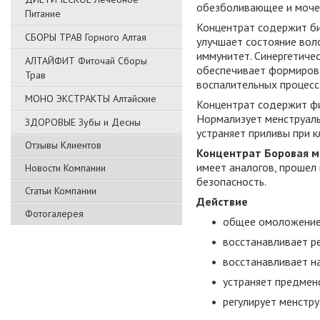
обезболивающее и моче
Питание
Концентрат содержит би
СБОРЫ ТРАВ Горного Алтая
улучшает состояние вол
иммунитет. Синергетиче
АЛТАЙФИТ Фиточай Сборы
обеспечивает формирова
Трав
воспалительных процесс
МОНО ЭКСТРАКТЫ Алтайские
Концентрат содержит фи
Нормализует менструаль
ЗДОРОВЫЕ Зубы и Десны
устраняет приливы при к
Отзывы Клиентов
Концентрат Боровая м
имеет аналогов, прошел
Новости Компании
безопасность.
Статьи Компании
Действие
Фотогалерея
общее омоложение
восстанавливает р
восстанавливает н
устраняет предмен
регулирует менстру