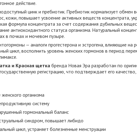
гонное действие.
одоступный цинк и пребиотик. Пребиотик нормализует обмен ве
ос, кожи, повышает усвоение активных веществ концентрата, у
ская формула концентрата за счет содержания дубильных вещес
ние антиоксидантного статуса организма. Натуральный концент
ах в почках и мочевом пузыре.
тогормоны — аналоги прогестерона и эстрогена, влияющие на 
ный цикл, восполнить уровень женских гормонов в период пере
лимаксе.
атка и Красная щетка
бренда Новая Эра разработан по оригин
 государственную регистрацию, что подтверждает его качество,
 женского организма
епродуктивную систему
арушенный гормональный баланс
струальный синдром, повышает либидо
альный цикл, устраняет болезненные менструации