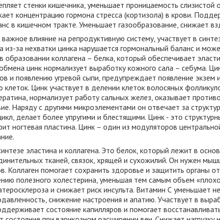
репляет стенки кишечника, уменьшает проницаемость слизистой
ижает концентрацию гормона стресса (кортизола) в крови. Подд
нс в кишечном тракте. Уменьшает газообразование, снижает вз
важное влияние на репродуктивную систему, участвует в синте
а из-за нехватки цинка нарушается гормональный баланс и може
 в образовании коллагена – белка, который обеспечивает эласт
 обмена цинк нормализует выработку кожного сала – себума. Ци
ов и появлению угревой сыпи, предупреждает появление экзем 
 клеток. Цинк участвует в делении клеток волосяных фолликул
кератина, нормализует работу сальных желез, оказывает против
е. Наряду с другими микроэлементами он отвечает за структуру
икл, делает более упругими и блестящими. Цинк - это структур
оит ногтевая пластина. Цинк – один из модуляторов центрально
ние.
синтезе эластина и коллагена. Это белок, который лежит в осно
динительных тканей, связок, хрящей и сухожилий. Он нужен мы
ов. Коллаген помогает сохранить здоровье и защитить органы 
ению полезного холестерина, уменьшая тем самым объем «плохо
атеросклероза и снижает риск инсульта. Витамин С уменьшает н
одавленность, снижение настроения и апатию. Участвует в выра
Поддерживает состояние капилляров и помогает восстанавливать
т состояние при варикозном расширении вен. Снижает нагрузку н