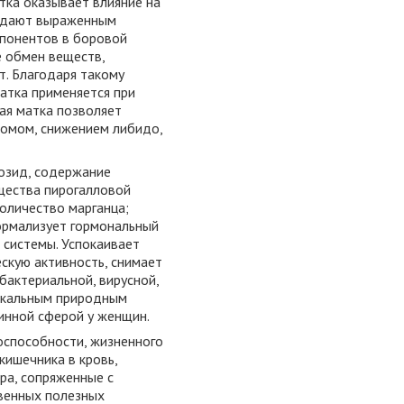
тка оказывает влияние на
ладают выраженным
мпонентов в боровой
е обмен веществ,
. Благодаря такому
атка применяется при
ая матка позволяет
ромом, снижением либидо,
озид, содержание
щества пирогалловой
количество марганца;
ормализует гормональный
 системы. Успокаивает
ескую активность, снимает
бактериальной, вирусной,
никальным природным
инной сферой у женщин.
оспособности, жизненного
кишечника в кровь,
ра, сопряженные с
твенных полезных