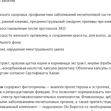
 зачатие
ского здоровья, профилактики заболеваний мочеполовой сист
, ранний климакс, предменструальный синдром, приливы при кли
 восстановление после протокола ЭКО
дости женского организма, и сохранения красоты, для волос, дл
льного фона
рея, нарушение менструального цикла
тракт, красная щетка корни и корневища экстракт, инулин (преби
(L-аскорбиновая кислота), капсула (желатин). Оболочка капсулы 
там согласно Сертификата Халал.
ки
содержит фитогормоны — аналоги прогестерона и эстрогена,
в и репродуктивную функцию. Это позволяет нормализовать мен
 спектр противовоспалительных компонентов. Флавоноиды, ар
ными заболеваниями мочеполовых органов, а также препятству
уникальный компонент — гидрохинон. Он борется со свободными