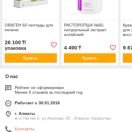
ОВАГЕН 60 пептиды для
РАСТОРОПША №60,
Крем
печени
натуральный экстракт
для 
алтайский
вос
пеп
26 100
₸/
4 490
9 8
₸
упаковка
Купить
Купить
О нас
Рейтинг не сформирован
Менее 5 отзывов за последний год
Работает с 30.01.2016
г. Алматы
м-н Тастак-3, ул.Аносова, 42 , Алматы, Казахстан
Контакты