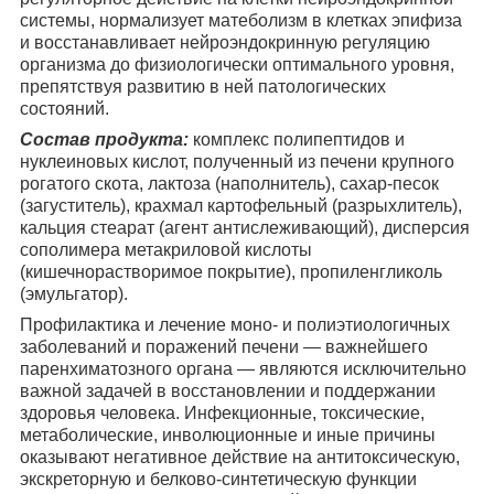
системы, нормализует матеболизм в клетках эпифиза
и восстанавливает нейроэндокринную регуляцию
организма до физиологически оптимального уровня,
препятствуя развитию в ней патологических
состояний.
Состав продукта:
комплекс полипептидов и
нуклеиновых кислот, полученный из печени крупного
рогатого скота, лактоза (наполнитель), сахар-песок
(загуститель), крахмал картофельный (разрыхлитель),
кальция стеарат (агент антислеживающий), дисперсия
сополимера метакриловой кислоты
(кишечнорастворимое покрытие), пропиленгликоль
(эмульгатор).
Профилактика и лечение моно- и полиэтиологичных
заболеваний и поражений печени — важнейшего
паренхиматозного органа — являются исключительно
важной задачей в восстановлении и поддержании
здоровья человека. Инфекционные, токсические,
метаболические, инволюционные и иные причины
оказывают негативное действие на антитоксическую,
экскреторную и белково-синтетическую функции