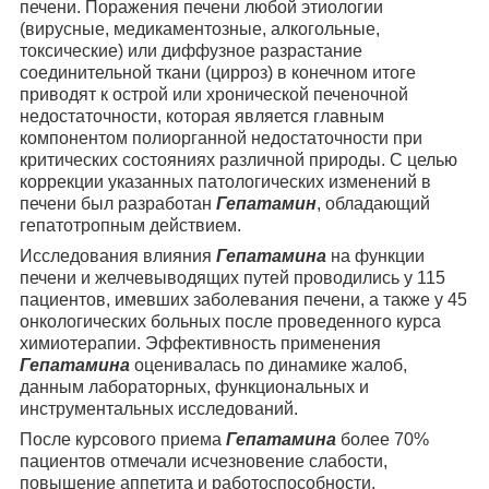
печени. Поражения печени любой этиологии
(вирусные, медикаментозные, алкогольные,
токсические) или диффузное разрастание
соединительной ткани (цирроз) в конечном итоге
приводят к острой или хронической печеночной
недостаточности, которая является главным
компонентом полиорганной недостаточности при
критических состояниях различной природы. С целью
коррекции указанных патологических изменений в
печени был разработан
Гепатамин
, обладающий
гепатотропным действием.
Исследования влияния
Гепатамина
на функции
печени и желчевыводящих путей проводились у 115
пациентов, имевших заболевания печени, а также у 45
онкологических больных после проведенного курса
химиотерапии. Эффективность применения
Гепатамина
оценивалась по динамике жалоб,
данным лабораторных, функциональных и
инструментальных исследований.
После курсового приема
Гепатамина
более 70%
пациентов отмечали исчезновение слабости,
повышение аппетита и работоспособности,