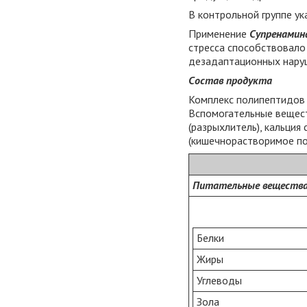
В контрольной группе ук
Применение
Супренами
стресса способствовало
дезадаптационных наруш
Состав продукта
Комплекс полипептидов и
Вспомогательные веществ
(разрыхлитель), кальция
(кишечнорастворимое пок
Питательные вещества
Белки
Жиры
Углеводы
Зола