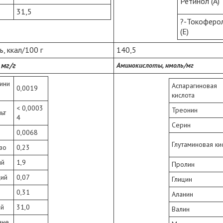
Ретинол (А)
31,5
?-Токоферо
(Е)
, ккал/100 г
140,5
 мг/г
Аминокислоты, нмоль/мг
ини
Аспарагиновая
0,0019
кислота
< 0,0003
Треонин
ьт
4
Серин
0,0068
Глутаминовая ки
зо
0,23
ий
1,9
Пролин
ций
0,07
Глицин
й
0,31
Аланин
ий
31,0
Валин
ане