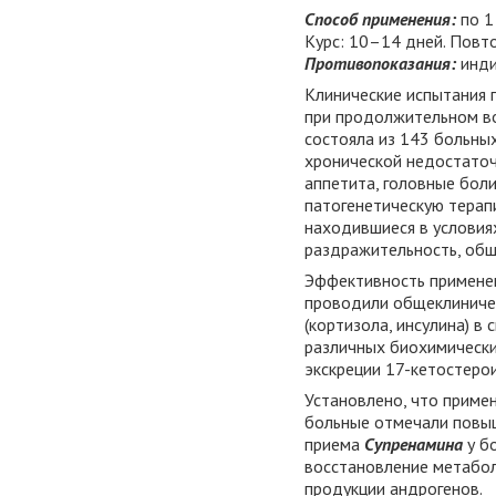
Способ применения:
по 1
Курс: 10–14 дней. Повто
Противопоказания:
инди
Клинические испытания 
при продолжительном во
состояла из 143 больны
хронической недостаточ
аппетита, головные боли
патогенетическую терап
находившиеся в условия
раздражительность, общ
Эффективность примен
проводили общеклиничес
(кортизола, инсулина) 
различных биохимически
экскреции 17-кетостеро
Установлено, что приме
больные отмечали повыш
приема
Супренамина
у б
восстановление метабо
продукции андрогенов.