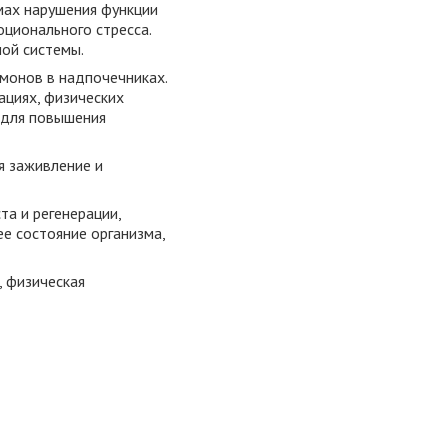
мах нарушения функции
ционального стресса.
ой системы.
рмонов в надпочечниках.
ациях, физических
 для повышения
я заживление и
а и регенерации,
е состояние организма,
 физическая