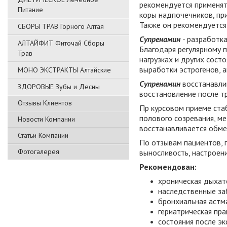
рекомендуется применят
Питание
коры надпочечников, пр
Также он рекомендуется
СБОРЫ ТРАВ Горного Алтая
Супренамин
- разработк
АЛТАЙФИТ Фиточай Сборы
Благодаря регулярному 
Трав
нагрузках и других сос
выработки эстрогенов, а
МОНО ЭКСТРАКТЫ Алтайские
Супренамин
восстанавли
ЗДОРОВЫЕ Зубы и Десны
восстановление после тр
Отзывы Клиентов
Пр курсовом приеме ста
полового созревания, м
Новости Компании
восстанавливается обме
Статьи Компании
По отзывам пациентов, 
Фотогалерея
выносливость, настроени
Рекомендован:
хроническая дыхат
наследственные за
бронхиальная астма
гериатрическая пра
состояния после э