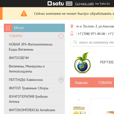
Создать сайт
на Satu.kz
Сейчас компания не может быстро обрабатывать з
м-н Тастак-3, ул.Аносов
+7 (708) 971-43-06
+7 (
ТОВАРЫ
НОВАЯ ЭРА Фитокомплексы
Бады Витамины
ФИТОСВЕЧИ
PEPTIDES
Витамины, Минералы и
Антиоксиданты
ПЕПТИДЫ Хавинсона
Главная
ТОВАРЫ
ФИТОЛ Травяные Сборы
ФУНГОТЕРАПИЯ Грибная
Аптека
ФИТОКОМПЛЕКСЫ Алтайские