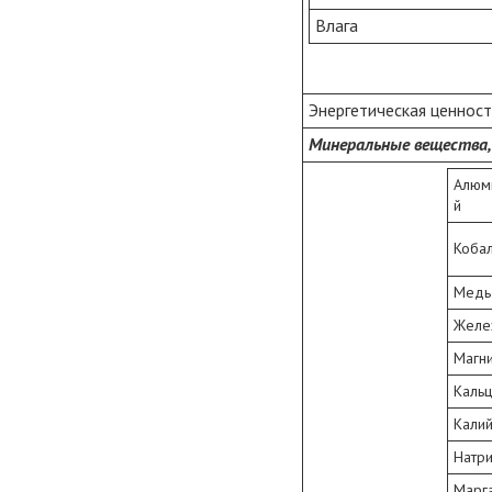
Влага
Энергетическая ценность
Минеральные вещества,
Алюм
й
Кобал
Медь
Желе
Магн
Каль
Кали
Натр
Марг