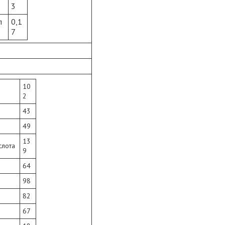
3
л
0,1
7
10
2
43
49
13
слота
9
64
98
82
67