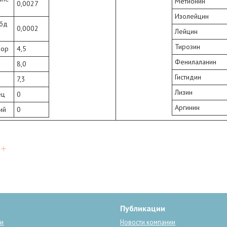
Метионин
0,0027
Изолейцин
бд
0,0002
Лейцин
Тирозин
ор
4,5
Фенилаланин
8,0
Гистидин
7,3
Лизин
ец
0
Аргинин
ий
0
Публикации
ги
Новости компании