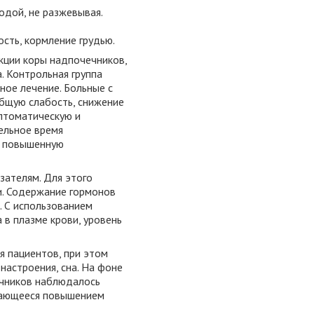
одой, не разжевывая.
сть, кормление грудью.
кции коры надпочечников,
. Контрольная группа
ное лечение. Больные с
бщую слабость, снижение
мптоматическую и
ельное время
и повышенную
зателям. Для этого
и. Содержание гормонов
. С использованием
в плазме крови, уровень
 пациентов, при этом
астроения, сна. На фоне
ечников наблюдалось
дающееся повышением