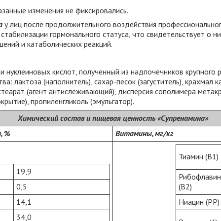
азанные изменения не фиксировались.
на
у лиц после продолжительного воздействия профессионально
 стабилизации гормонального статуса, что свидетельствует о н
ений и катаболических реакций.
 нуклеиновых кислот, полученный из надпочечников крупного ро
а: лактоза (наполнитель), сахар-песок (загуститель), крахмал 
 стеарат (агент антислеживающий), дисперсия сополимера мета
рытие), пропиленгликоль (эмульгатор).
Химический состав и пищевая ценность «Супренамина»
, %
Витамины, мг/кг
Тиамин (B1)
19,9
Рибофлавин
0,5
(В2)
14,1
Ниацин (РР)
34,0