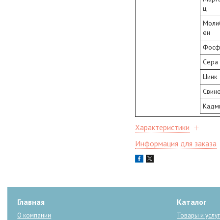
ц
Моли
ен
Фосф
Сера
Цинк
Свин
Кадм
Характеристики
Информация для заказа
Главная
Каталог
О компании
Товары и услу