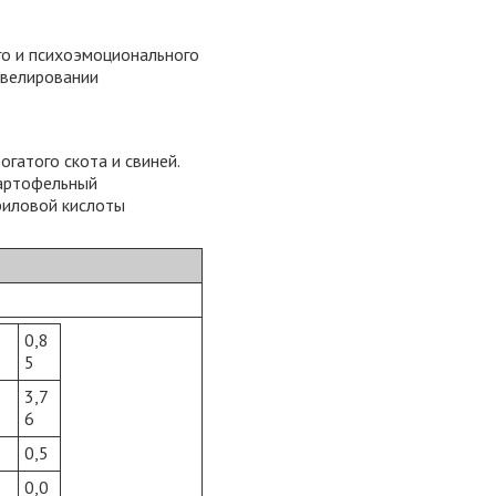
го и психоэмоционального
ивелировании
гатого скота и свиней.
картофельный
криловой кислоты
0,8
5
3,7
6
0,5
0,0