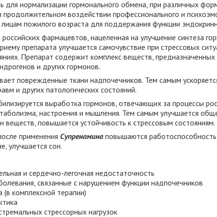
ь для нормализации гормонального обмена, при различных фор
и продолжительном воздействии профессионального и психоэмо
 лицам пожилого возраста для поддержания функции эндокринн
а российских фармацевтов, нацеленная на улучшение синтеза го
приему препарата улучшается самочувствие при стрессовых ситу
тояниях. Препарат содержит комплекс веществ, предназначенных
ндрогенов и других гормонов.
вает поврежденные ткани надпочечников. Тем самым ускоряетс
авм и других патологических состояний.
билизируется выработка гормонов, отвечающих за процессы рост
етаболизма, настроения и мышления. Тем самым улучшается обще
н веществ, повышается устойчивость к стрессовым состояниям.
после применения
Супренамина
повышаются работоспособность,
е, улучшается сон.
ельная и сердечно-легочная недостаточность
болевания, связанные с нарушением функции надпочечников
 (в комплексной терапии)
ктика
кстремальных стрессорных нагрузок