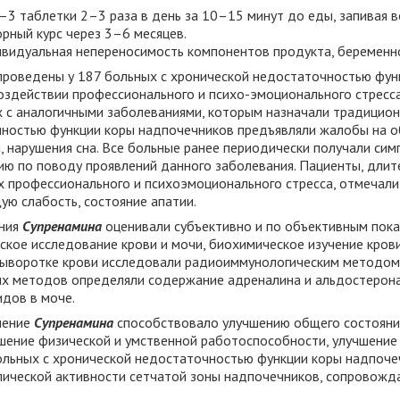
–3 таблетки 2–3 раза в день за 10–15 минут до еды, запивая в
рный курс через 3–6 месяцев.
видуальная непереносимость компонентов продукта, беременно
проведены у 187 больных с хронической недостаточностью фун
здействии профессионального и психо-эмоционального стресса
х с аналогичными заболеваниями, которым назначали традицион
ностью функции коры надпочечников предъявляли жалобы на о
, нарушения сна. Все больные ранее периодически получали си
ию по поводу проявлений данного заболевания. Пациенты, длит
х профессионального и психоэмоционального стресса, отмечал
ую слабость, состояние апатии.
ения
Супренамина
оценивали субъективно и по объективным пока
кое исследование крови и мочи, биохимическое изучение кров
в сыворотке крови исследовали радиоиммунологическим методом
х методов определяли содержание адреналина и альдостерона 
идов в моче.
нение
Супренамина
способствовало улучшению общего состояния
ение физической и умственной работоспособности, улучшение н
ольных с хронической недостаточностью функции коры надпоч
лической активности сетчатой зоны надпочечников, сопровож