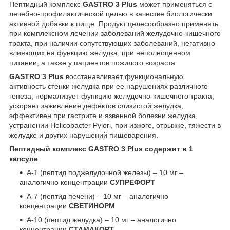
Пептидный комплекс
GASTRO 3 Plus
может применяться с
лечебно-профилактической целью в качестве биологически
активной добавки к пище. Продукт целесообразно применять
при комплексном лечении заболеваний желудочно-кишечного
тракта, при наличии сопутствующих заболеваний, негативно
влияющих на функцию желудка, при неполноценном
питании, а также у пациентов пожилого возраста.
GASTRO 3 Plus
восстанавливает функциональную
активность стенки желудка при ее нарушениях различного
генеза, нормализует функцию желудочно-кишечного тракта,
ускоряет заживление дефектов слизистой желудка,
эффективен при гастрите и язвенной болезни желудка,
устранении Нelicobacter Pylori, при изжоге, отрыжке, тяжести в
желудке и других нарушений пищеварения.
Пептидный комплекс GASTRO 3 Plus содержит в 1
капсуле
А-1 (пептид поджелудочной железы) – 10 мг –
аналогично концентрации
СУПРЕФОРТ
А-7 (пептид печени) – 10 мг – аналогично
концентрации
СВЕТИНОРМ
А-10 (пептид желудка) – 10 мг – аналогично
концентрации
СТАМАКОРТ