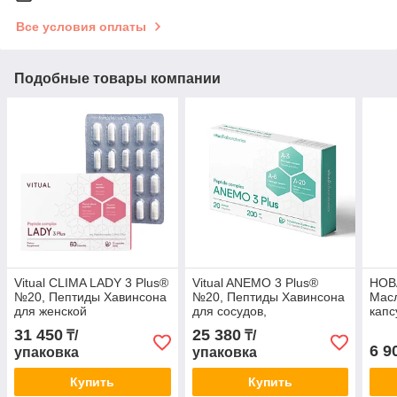
Все условия оплаты
Подобные товары компании
Vitual CLIMA LADY 3 Plus®
Vitual ANEMO 3 Plus®
НОВ
№20, Пептиды Хавинсона
№20, Пептиды Хавинсона
Масл
для женской
для сосудов,
кап
гормональной системы
кроветворения и
31 450
25 380
₸/
₸/
иммунитета
6 9
упаковка
упаковка
Купить
Купить