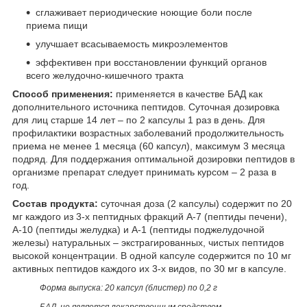
сглаживает периодические ноющие боли после
приема пищи
улучшает всасываемость микроэлементов
эффективен при восстановлении функций органов
всего желудочно-кишечного тракта
Способ применения:
применяется в качестве БАД как
дополнительного источника пептидов. Суточная дозировка
для лиц старше 14 лет – по 2 капсулы 1 раз в день. Для
профилактики возрастных заболеваний продолжительность
приема не менее 1 месяца (60 капсул), максимум 3 месяца
подряд. Для поддержания оптимальной дозировки пептидов в
организме препарат следует принимать курсом – 2 раза в
год.
Состав продукта:
суточная доза (2 капсулы) содержит по 20
мг каждого из 3-х пептидных фракций А-7 (пептиды печени),
А-10 (пептиды желудка) и А-1 (пептиды поджелудочной
железы) натуральных – экстрагированных, чистых пептидов
высокой концентрации. В одной капсуле содержится по 10 мг
активных пептидов каждого их 3-х видов, по 30 мг в капсуле.
Форма выпуска: 20 капсул (блистер) по 0,2 г
БАД, не является лекарственным средством